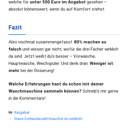
welche für
unter 500 Euro im Angebot
gesehen –
absolut lohnenswert, wenn du auf Komfort stehst.
Fazit
Also nochmal zusammengefasst:
80% machen es
falsch
und wissen gar nicht, wofür die drei Fächer wirklich
da sind. Jetzt weißt du’s besser – Vorwäsche,
Hauptwäsche, Weichspüler. Und denk dran:
Weniger ist
mehr
bei der Dosierung!
Welche Erfahrungen hast du schon mit deiner
Waschmaschine sammeln können?
Schreib’s mir gerne
in die Kommentare!
Kategorien
Ratgeber
Diese Schleuderzahl brauchst du wirklich!