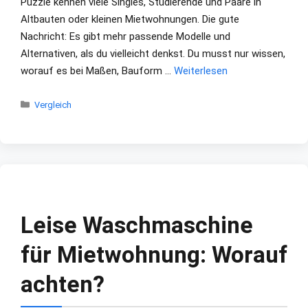
Puzzle kennen viele Singles, Studierende und Paare in
Altbauten oder kleinen Mietwohnungen. Die gute
Nachricht: Es gibt mehr passende Modelle und
Alternativen, als du vielleicht denkst. Du musst nur wissen,
worauf es bei Maßen, Bauform …
Weiterlesen
Kategorien
Vergleich
Leise Waschmaschine
für Mietwohnung: Worauf
achten?