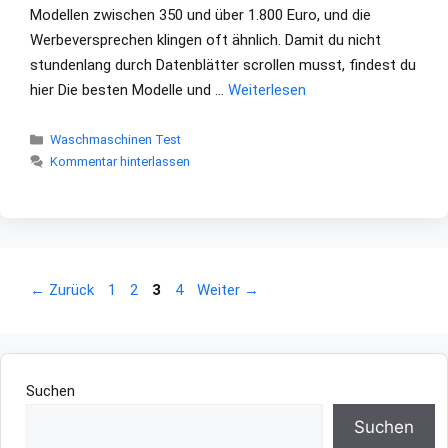
Modellen zwischen 350 und über 1.800 Euro, und die
Werbeversprechen klingen oft ähnlich. Damit du nicht
stundenlang durch Datenblätter scrollen musst, findest du
hier Die besten Modelle und …
Weiterlesen
Kategorien
Waschmaschinen Test
Kommentar hinterlassen
Seite
Seite
Seite
Seite
←
Zurück
1
2
3
4
Weiter
→
Suchen
Suchen